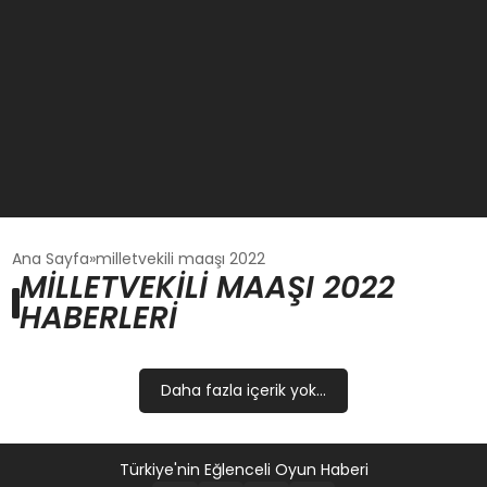
GÜNCEL
Ana Sayfa
milletvekili maaşı 2022
MILLETVEKILI MAAŞI 2022
HABERLERI
OYUN HABERLERI
EKONOMI
Daha fazla içerik yok...
EĞITIM
Türkiye'nin Eğlenceli Oyun Haberi