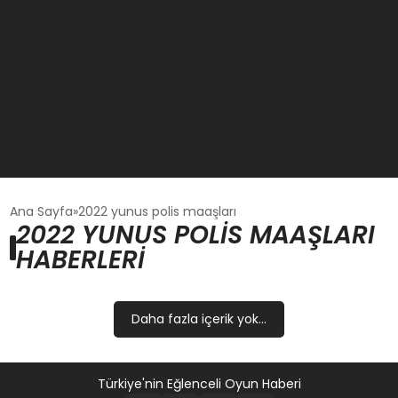
GÜNCEL
Ana Sayfa
2022 yunus polis maaşları
2022 YUNUS POLIS MAAŞLARI
HABERLERI
OYUN HABERLERI
EKONOMI
Daha fazla içerik yok...
EĞITIM
Türkiye'nin Eğlenceli Oyun Haberi