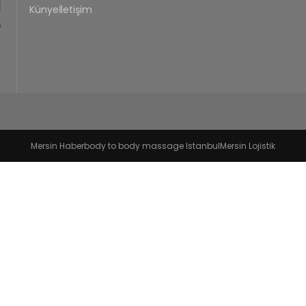
Künye
İletişim
Mersin Haber
body to body massage Istanbul
Mersin Lojistik