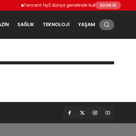
Tencent Hy3 dünya genelinde kullanıma sunuldu
M
02:06:13
ZIN
SAĞLIK
TEKNOLOJI
YAŞAM