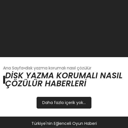
GÜNCEL
Ana Sayfa
disk yazma korumalı nasıl çözülür
DISK YAZMA KORUMALI NASIL
ÇÖZÜLÜR HABERLERI
OYUN HABERLERI
EKONOMI
Daha fazla içerik yok...
EĞITIM
Türkiye'nin Eğlenceli Oyun Haberi