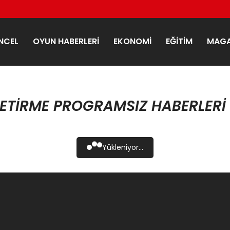
NCEL
OYUN HABERLERI
EKONOMI
EĞITIM
MAGA
GETIRME PROGRAMSIZ HABERLERI
Yükleniyor...