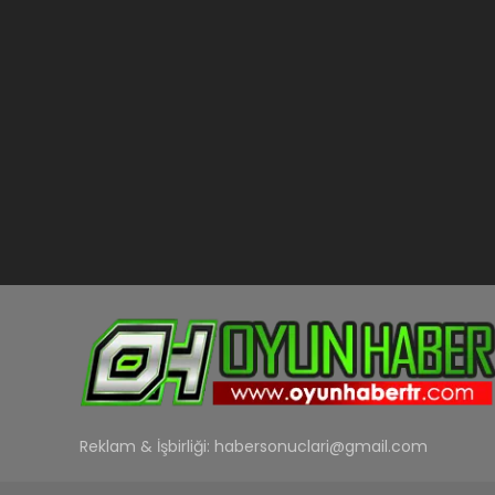
Reklam & İşbirliği:
habersonuclari@gmail.com