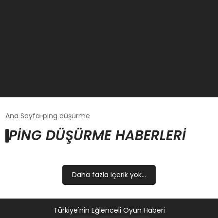
GÜNCEL
Ana Sayfa
ping düşürme
PING DÜŞÜRME HABERLERI
OYUN HABERLERI
EKONOMI
Daha fazla içerik yok...
EĞITIM
Türkiye'nin Eğlenceli Oyun Haberi