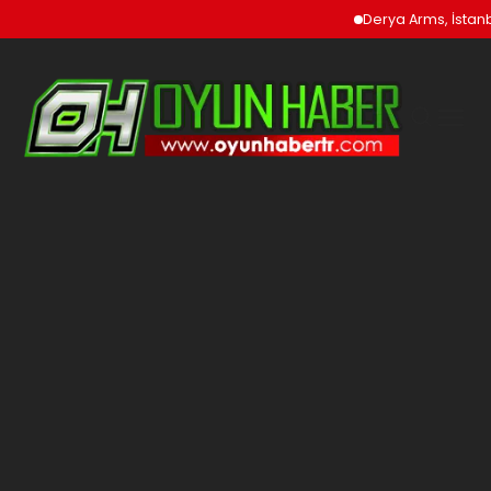
Derya Arms, İstanbu