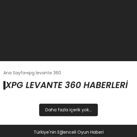
GÜNCEL
Ana Sayfa
xpg levante 360
XPG LEVANTE 360 HABERLERI
OYUN HABERLERI
EKONOMI
Daha fazla içerik yok...
EĞITIM
Türkiye'nin Eğlenceli Oyun Haberi