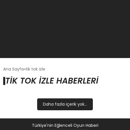
GÜNCEL
Ana Sayfa
tik tok izle
TIK TOK IZLE HABERLERI
OYUN HABERLERI
EKONOMI
Daha fazla içerik yok...
EĞITIM
Türkiye'nin Eğlenceli Oyun Haberi