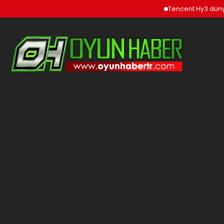
Tencent Hy3 düny