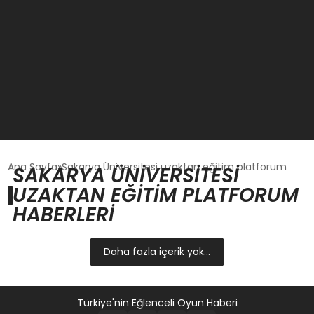
GÜNCEL
Ana Sayfa
Sakarya Üniversitesi uzaktan eğitim platforum
SAKARYA ÜNIVERSITESI
UZAKTAN EĞITIM PLATFORUM
OYUN HABERLERI
HABERLERI
EKONOMI
Daha fazla içerik yok...
EĞITIM
Türkiye'nin Eğlenceli Oyun Haberi