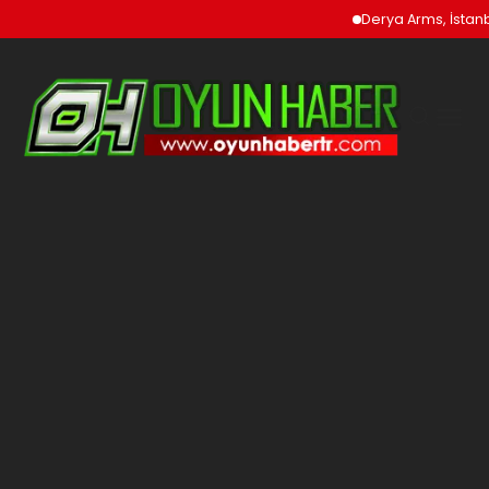
Derya Arms, İstanbu