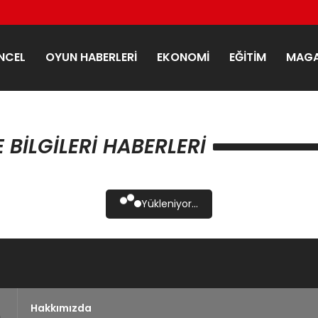
NCEL
OYUN HABERLERI
EKONOMI
EĞITIM
MAGA
BILGILERI HABERLERI
Yükleniyor...
Hakkımızda