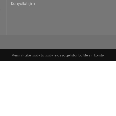
Künye
İletişim
Mersin Haber
body to body massage Istanbul
Mersin Lojistik