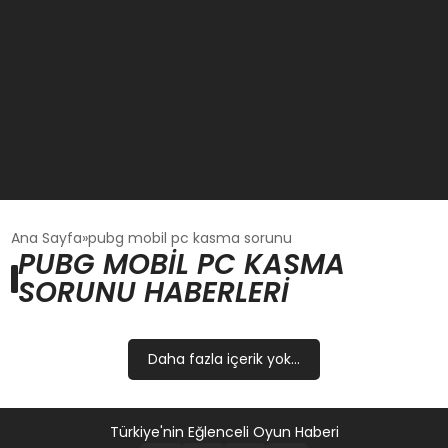
GÜNCEL
Ana Sayfa
pubg mobil pc kasma sorunu
PUBG MOBIL PC KASMA
SORUNU HABERLERI
OYUN HABERLERI
EKONOMI
Daha fazla içerik yok...
EĞITIM
Türkiye'nin Eğlenceli Oyun Haberi