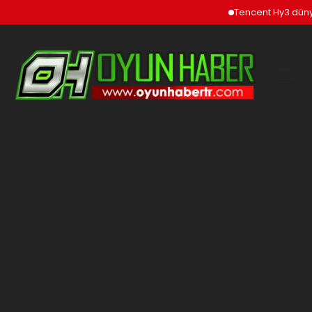
Tencent Hy3 düny