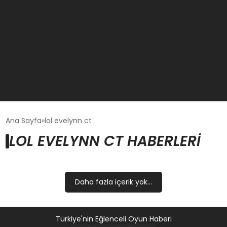
GÜNCEL
Ana Sayfa
lol evelynn ct
LOL EVELYNN CT HABERLERI
OYUN HABERLERI
EKONOMI
Daha fazla içerik yok...
EĞITIM
Türkiye'nin Eğlenceli Oyun Haberi