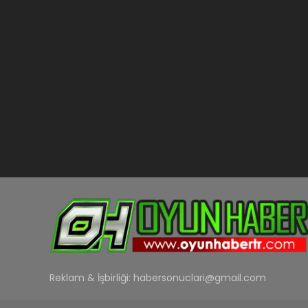
Reklam & İşbirliği:
habersonuclari@gmail.com