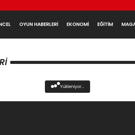
NCEL
OYUN HABERLERI
EKONOMI
EĞITIM
MAGA
RI
Yükleniyor...