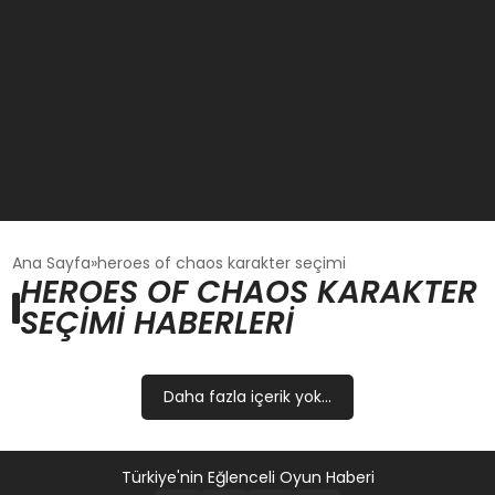
GÜNCEL
Ana Sayfa
heroes of chaos karakter seçimi
HEROES OF CHAOS KARAKTER
SEÇIMI HABERLERI
OYUN HABERLERI
EKONOMI
Daha fazla içerik yok...
EĞITIM
Türkiye'nin Eğlenceli Oyun Haberi