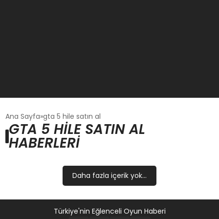
GÜNCEL
Ana Sayfa
gta 5 hile satın al
GTA 5 HILE SATIN AL
HABERLERI
OYUN HABERLERI
EKONOMI
Daha fazla içerik yok...
EĞITIM
Türkiye'nin Eğlenceli Oyun Haberi