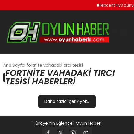
Tencent Hy3 dünya
GÜNCEL
Ana Sayfa
fortnite vahadaki tırcı tesisi
FORTNITE VAHADAKI TIRCI
TESISI HABERLERI
OYUN HABERLERI
EKONOMI
Daha fazla içerik yok...
EĞITIM
Türkiye'nin Eğlenceli Oyun Haberi