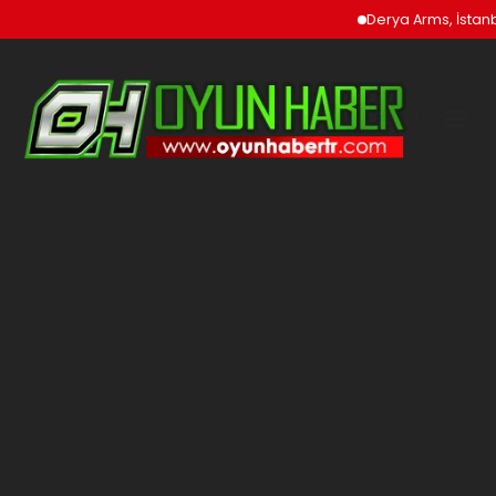
Derya Arms, İstanbu