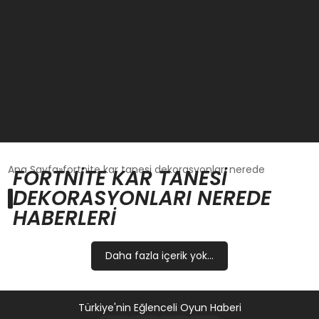
GÜNCEL
Ana Sayfa
fortnite kar tanesi dekorasyonları nerede
FORTNITE KAR TANESI
DEKORASYONLARI NEREDE
OYUN HABERLERI
HABERLERI
EKONOMI
Daha fazla içerik yok...
EĞITIM
Türkiye'nin Eğlenceli Oyun Haberi