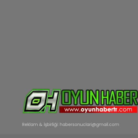
Reklam & İşbirliği:
habersonuclari@gmail.com