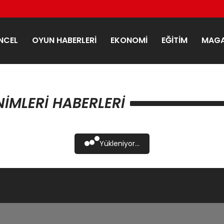
NCEL
OYUN HABERLERI
EKONOMI
EĞITIM
MAGA
NIMLERI HABERLERI
Yükleniyor...