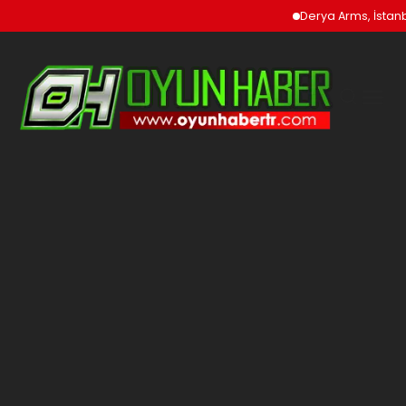
Derya Arms, İstanbu