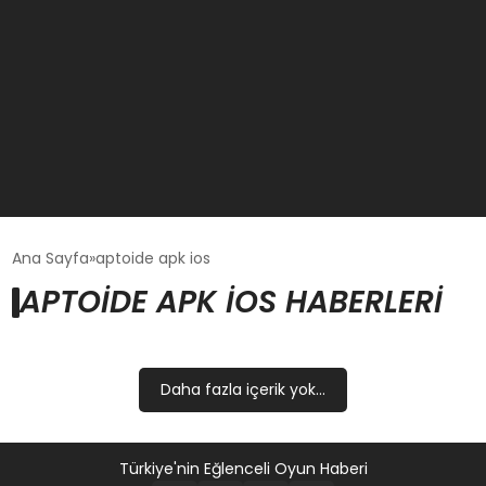
GÜNCEL
Ana Sayfa
aptoide apk ios
APTOIDE APK IOS HABERLERI
OYUN HABERLERI
EKONOMI
Daha fazla içerik yok...
EĞITIM
Türkiye'nin Eğlenceli Oyun Haberi