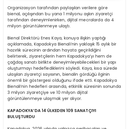
Organizasyon tarafından paylaşılan verilere göre
bienal, açılışından bu yana 1 milyonu aşkın ziyaretçi
tarafından deneyimlenirken, dijital mecralarda da 4
milyon görüntülenmeye ulaştı.
Bienal Direktörü Enes Kaya, konuya ilişkin yaptığı
açıklamada, Kapadokya Bienali’nin yaklaşık 15 aylık bir
hazırlık sürecinin ardından hayata geçirildiğini
belirterek, ziyaretçilerin hem Kapadokya’yı hem de
çağdaş sanatı birlikte deneyimleyebilecekleri bir yapı
oluşturmayı hedeflediklerini söyledi. Kaya, kısa sürede
ulaşılan ziyaretçi sayısının, bienalin gördüğü ilginin
önemli bir göstergesi olduğunu ifade etti. Kapadokya
Bienali’nin hedefleri arasında, etkinlik süresinin sonunda
3 milyon ziyaretçiye ve 10 milyon dijital
görüntülenmeye ulaşmak yer alıyor.
KAPADOKYA’DA 14 ÜLKEDEN 109 SANATÇIYI
BULUŞTURDU
Kapadokya, 2026 yılında yalnızca peribacaları ve