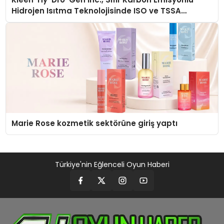
Hidrojen Isıtma Teknolojisinde ISO ve TSSA
Düzenleyici Onaylarını Aldı
Marie Rose kozmetik sektörüne giriş yaptı
Türkiye'nin Eğlenceli Oyun Haberi