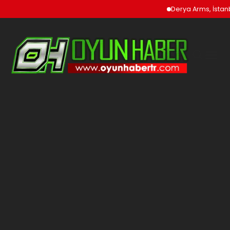
Derya Arms, İstanbul Prohu