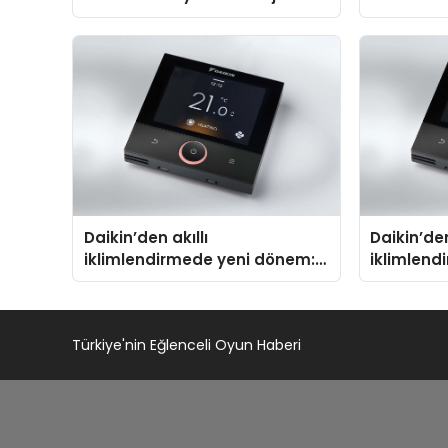
Isıtma Teknolojisinde ISO ve
TSSA Düzenleyici Onaylarını
Aldı
Daikin’den akıllı
Daikin’den
iklimlendirmede yeni dönem:
iklimlend
Madoka Plus Türkiye’de
Madoka Pl
Türkiye'nin Eğlenceli Oyun Haberi