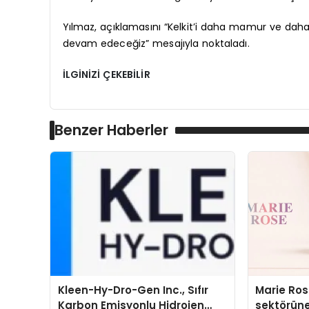
Yılmaz, açıklamasını “Kelkit’i daha mamur ve da
devam edeceğiz” mesajıyla noktaladı.
İLGİNİZİ ÇEKEBİLİR
Benzer Haberler
Kleen-Hy-Dro-Gen Inc., Sıfır
Marie Ro
Karbon Emisyonlu Hidrojen
sektörüne