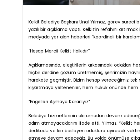
Kelkit Belediye Başkanı Ünal Yılmaz, görev süreci 
yazılı bir açıklama yaptı. Kelkit’in refahını artırma
medyada yer alan haberleri “koordineli bir karala
“Hesap Mercii Kelkit Halkıdır”
Açıklamasında, eleştirilerin arkasındaki odakları he
hiçbir derdine çözüm üretmemiş, şehrimizin hayrın
harekete geçmiştir. Bizim hesap vereceğimiz tek me
kışkırtmaya yeltenenler, hem hukuk önünde hem de
“Engelleri Aşmaya Kararlıyız”
Belediye hizmetlerinin aksamadan devam edeceğinin
adım atmayacaklarını ifade etti. Yılmaz, “Kelkit 
dedikodu ve kin besleyen odaklara ayıracak vaktimi
etmeye devam edeceğiz. Bu yolda önümüze çıkarı