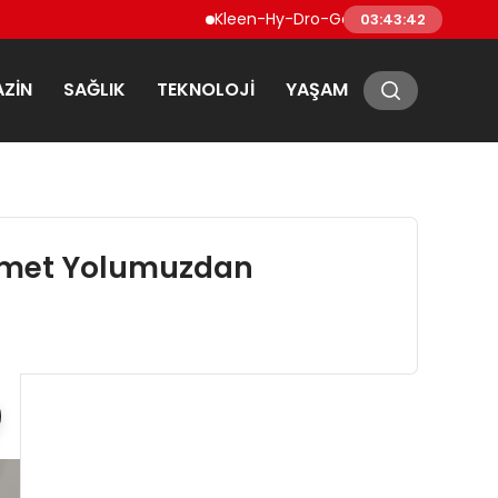
Kleen-Hy-Dro-Gen Inc., Sıfır Karbon Emisyo
03:43:43
ZIN
SAĞLIK
TEKNOLOJI
YAŞAM
Hizmet Yolumuzdan