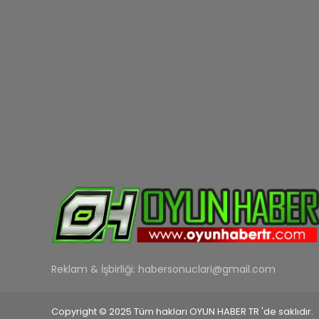
Reklam & İşbirliği:
habersonuclari@gmail.com
Copyright © 2025 Tüm hakları OYUN HABER TR 'de saklıdır.