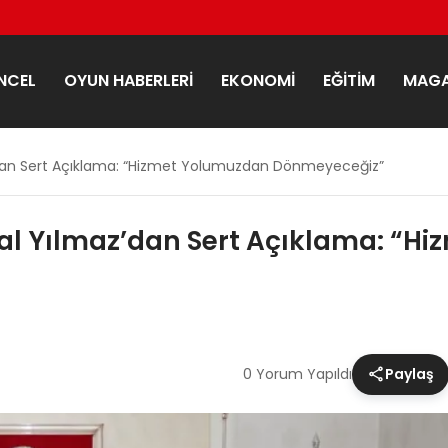
NCEL
OYUN HABERLERI
EKONOMI
EĞITIM
MAGA
z’dan Sert Açıklama: “Hizmet Yolumuzdan Dönmeyeceğiz”
nal Yılmaz’dan Sert Açıklama: “
0 Yorum Yapıldı
Paylaş