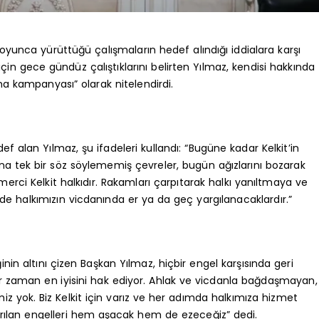
boyunca yürüttüğü çalışmaların hedef alındığı iddialara karşı
k için gece gündüz çalıştıklarını belirten Yılmaz, kendisi hakkında
ma kampanyası” olarak nitelendirdi.
def alan Yılmaz, şu ifadeleri kullandı: “Bugüne kadar Kelkit’in
a tek bir söz söylememiş çevreler, bugün ağızlarını bozarak
rci Kelkit halkıdır. Rakamları çarpıtarak halkı yanıltmaya ve
 halkımızın vicdanında er ya da geç yargılanacaklardır.”
 altını çizen Başkan Yılmaz, hiçbir engel karşısında geri
her zaman en iyisini hak ediyor. Ahlak ve vicdanla bağdaşmayan,
z yok. Biz Kelkit için varız ve her adımda halkımıza hizmet
lan engelleri hem aşacak hem de ezeceğiz” dedi.