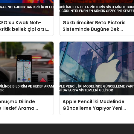
 CEO’su Kwak Noh-
Gökbilimciler Beta Pictoris
ritik bellek çipi arzı
Sisteminde Bugüne Dek
Görüntülenen En Sönük
Gezegeni Keşfetti
onuşma Dilinde
Apple Pencil İki Modelinde
ve Hedef Arama
Güncelleme Yapıyor Yeni
i Geliyor
Batarya Sistemleri Geliyor