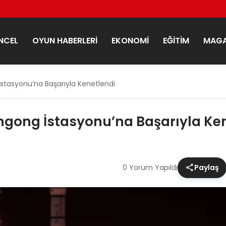
NCEL
OYUN HABERLERI
EKONOMI
EĞITIM
MAGA
stasyonu’na Başarıyla Kenetlendi
ngong İstasyonu’na Başarıyla Ke
0 Yorum Yapıldı
Paylaş