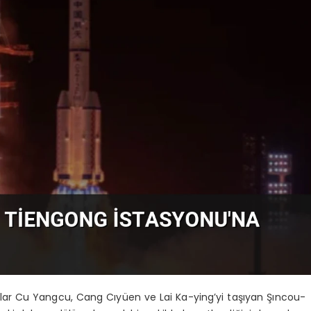
tlar Cu Yangcu, Cang Cıyüen ve Lai Ka-ying’yi taşıyan Şıncou-