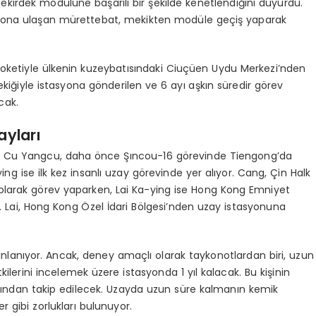
kirdek modülüne başarılı bir şekilde kenetlendiğini duyurdu.
asyona ulaşan mürettebat, mekikten modüle geçiş yaparak
oketiyle ülkenin kuzeybatısındaki Ciuçüen Uydu Merkezi’nden
mekiğiyle istasyona gönderilen ve 6 ayı aşkın süredir görev
cak.
ayları
ki Cu Yangcu, daha önce Şıncou-16 görevinde Tiengong’da
 ise ilk kez insanlı uzay görevinde yer alıyor. Cang, Çin Halk
 olarak görev yaparken, Lai Ka-ying ise Hong Kong Emniyet
. Lai, Hong Kong Özel İdari Bölgesi’nden uzay istasyonuna
anlanıyor. Ancak, deney amaçlı olarak taykonotlardan biri, uzun
ilerini incelemek üzere istasyonda 1 yıl kalacak. Bu kişinin
yakından takip edilecek. Uzayda uzun süre kalmanın kemik
r gibi zorlukları bulunuyor.