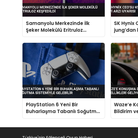
Samanyolu Merkezinde İlk
SK Hynix
Şeker Molekülü Eritruloz
jung’dan k
Keşfedildi
uyarısı
PlayStation 6 Yeni Bir
Waze’e K
Buharlaşma Tabanlı Soğutma
Bildirim 
Sistemiyle Gelebilir
Özellikler
Türkiye'nin Eğlenceli Oyun Haberi