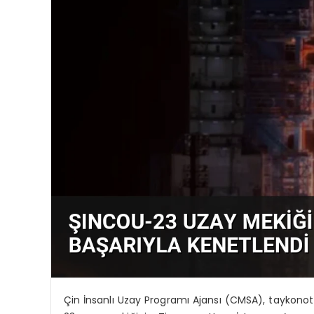
Çin İnsanlı Uzay Programı Ajansı (CMSA), taykono