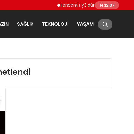
Tencent Hy3 dünya genelinde kullanıma
14:12:08
ZIN
SAĞLIK
TEKNOLOJI
YAŞAM
netlendi