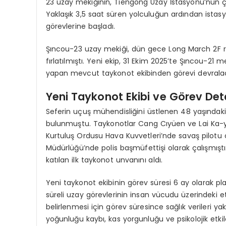
23 uzay mekiğinin, Tiengong Uzay İstasyonu’nun çe
Yaklaşık 3,5 saat süren yolculuğun ardından ist
görevlerine başladı.
Şıncou-23 uzay mekiği, dün gece Long March 2F r
fırlatılmıştı. Yeni ekip, 31 Ekim 2025’te Şıncou-21 
yapan mevcut taykonot ekibinden görevi devrala
Yeni Taykonot Ekibi ve Görev Det
Seferin uçuş mühendisliğini üstlenen 48 yaşında
bulunmuştu. Taykonotlar Cang Cıyüen ve Lai Ka-ying
Kurtuluş Ordusu Hava Kuvvetleri’nde savaş pilotu
Müdürlüğü’nde polis başmüfettişi olarak çalışmıştı
katılan ilk taykonot unvanını aldı.
Yeni taykonot ekibinin görev süresi 6 ay olarak pl
süreli uzay görevlerinin insan vücudu üzerindeki etk
belirlenmesi için görev süresince sağlık verileri 
yoğunluğu kaybı, kas yorgunluğu ve psikolojik etkile