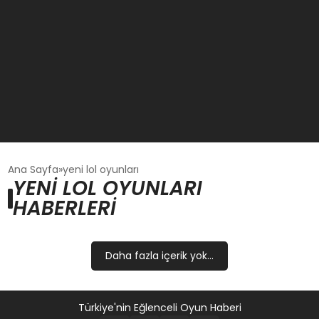
GÜNCEL
Ana Sayfa
yeni lol oyunları
YENI LOL OYUNLARI
HABERLERI
OYUN HABERLERI
EKONOMI
Daha fazla içerik yok...
EĞITIM
Türkiye'nin Eğlenceli Oyun Haberi