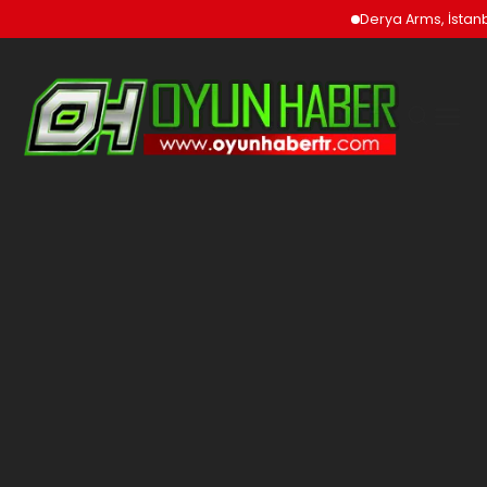
Derya Arms, İstanbu