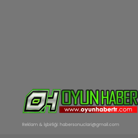
Reklam & İşbirliği:
habersonuclari@gmail.com