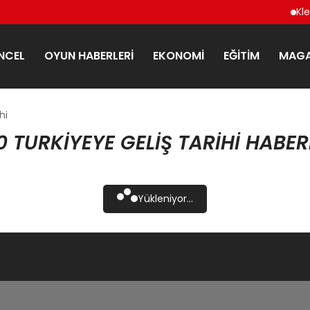
Klee
NCEL
OYUN HABERLERI
EKONOMI
EĞITIM
MAGA
hi
TURKIYEYE GELIŞ TARIHI HABER
Yükleniyor...