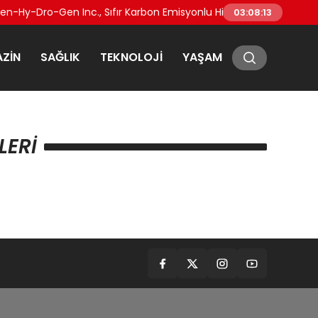
n-Hy-Dro-Gen Inc., Sıfır Karbon Emisyonlu Hidrojen Isıtma Teknolo
03:08:13
ZIN
SAĞLIK
TEKNOLOJI
YAŞAM
LERI