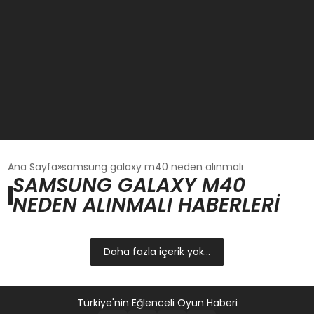
GÜNCEL
Ana Sayfa
samsung galaxy m40 neden alınmalı
SAMSUNG GALAXY M40
NEDEN ALINMALI HABERLERI
OYUN HABERLERI
EKONOMI
Daha fazla içerik yok...
EĞITIM
Türkiye'nin Eğlenceli Oyun Haberi