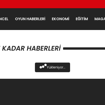
NCEL
OYUN HABERLERI
EKONOMI
EĞITIM
MAGA
 KADAR HABERLERI
Yükleniyor...