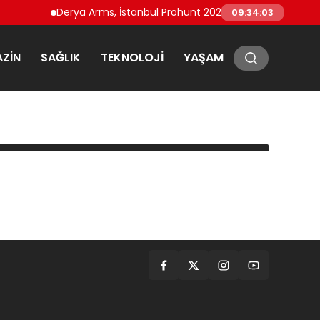
Derya Arms, İstanbul Prohunt 2026’da yeni nesil ürünler
09:34:03
ZIN
SAĞLIK
TEKNOLOJI
YAŞAM