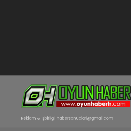
Reklam & İşbirliği:
habersonuclari@gmail.com