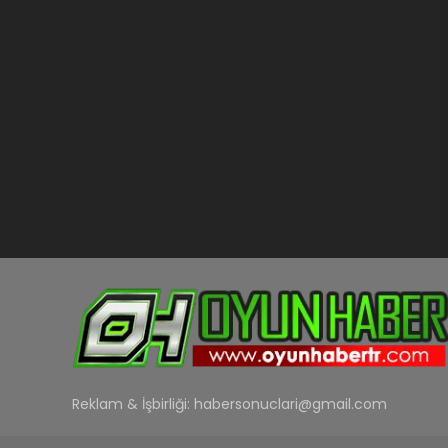
Reklam & İşbirliği:
habersonuclari@gmail.com