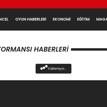
NCEL
OYUN HABERLERI
EKONOMI
EĞITIM
MAGA
FORMANSI HABERLERI
Yükleniyor...