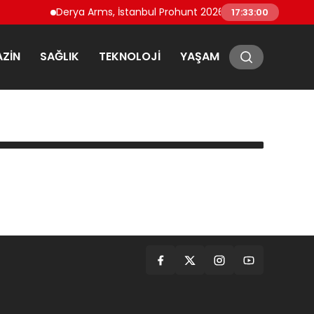
Derya Arms, İstanbul Prohunt 2026’da yeni nesil ürünle
17:33:00
ZIN
SAĞLIK
TEKNOLOJI
YAŞAM