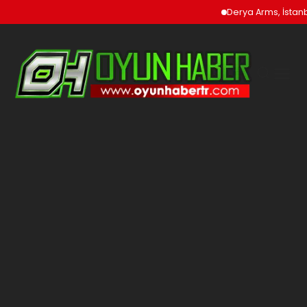
Derya Arms, İstanbu