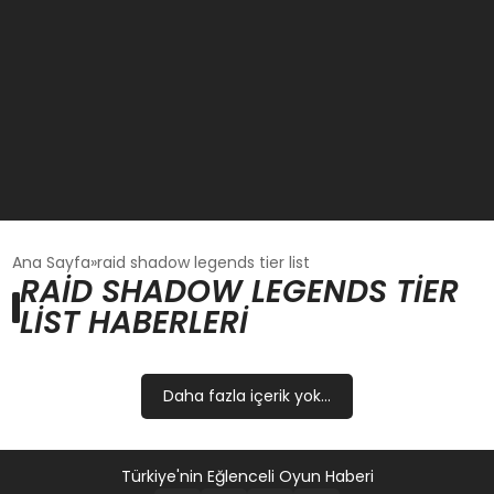
GÜNCEL
Ana Sayfa
raid shadow legends tier list
RAID SHADOW LEGENDS TIER
LIST HABERLERI
OYUN HABERLERI
EKONOMI
Daha fazla içerik yok...
EĞITIM
Türkiye'nin Eğlenceli Oyun Haberi