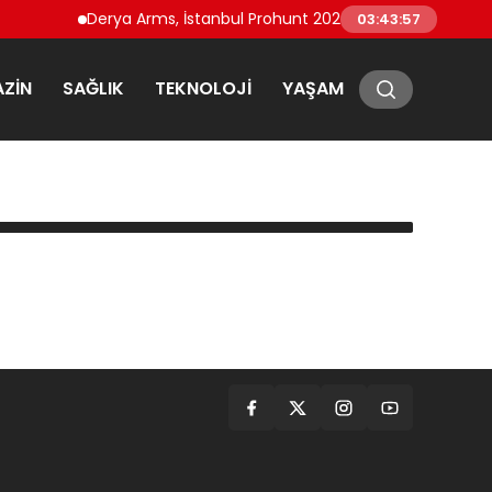
Derya Arms, İstanbul Prohunt 2026’da yeni nesil ürünler
03:43:57
ZIN
SAĞLIK
TEKNOLOJI
YAŞAM