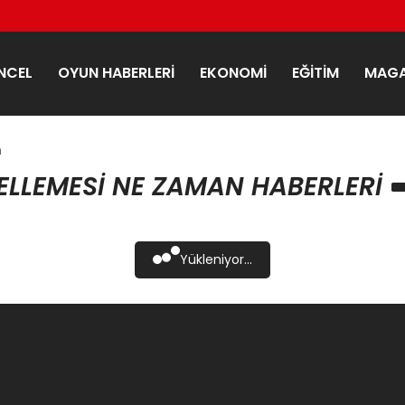
NCEL
OYUN HABERLERI
EKONOMI
EĞITIM
MAGA
n
ELLEMESI NE ZAMAN HABERLERI
Yükleniyor...