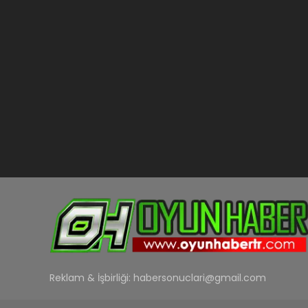
Reklam & İşbirliği:
habersonuclari@gmail.com