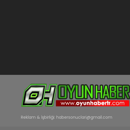
Reklam & İşbirliği:
habersonuclari@gmail.com