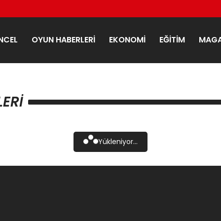
NCEL
OYUN HABERLERI
EKONOMI
EĞITIM
MAGA
ERI
Yükleniyor...