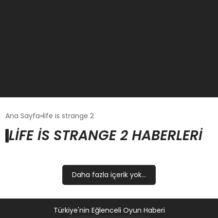
GÜNCEL
Ana Sayfa
life is strange 2
LIFE IS STRANGE 2 HABERLERI
OYUN HABERLERI
EKONOMI
Daha fazla içerik yok...
EĞITIM
Türkiye'nin Eğlenceli Oyun Haberi