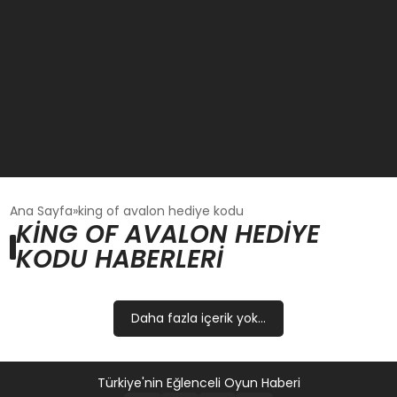
GÜNCEL
Ana Sayfa
king of avalon hediye kodu
KING OF AVALON HEDIYE
KODU HABERLERI
OYUN HABERLERI
EKONOMI
Daha fazla içerik yok...
EĞITIM
Türkiye'nin Eğlenceli Oyun Haberi