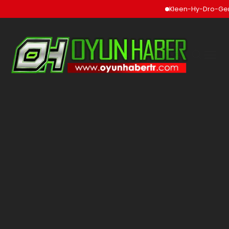
Kleen-Hy-Dro-Gen In