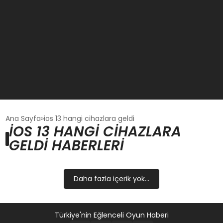
GÜNCEL
Ana Sayfa
ios 13 hangi cihazlara geldi
IOS 13 HANGI CIHAZLARA
GELDI HABERLERI
OYUN HABERLERI
EKONOMI
Daha fazla içerik yok...
EĞITIM
Türkiye'nin Eğlenceli Oyun Haberi