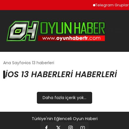
Telegram Grupları v
GÜNCEL
Ana Sayfa
ios 13 haberleri
IOS 13 HABERLERI HABERLERI
OYUN HABERLERI
EKONOMI
Daha fazla içerik yok...
EĞITIM
Türkiye'nin Eğlenceli Oyun Haberi