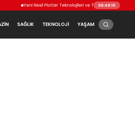
Yeni Nesil Plotter Teknolojileri ve Teknik Bakım İhtiyaçlar
06:48:10
ZIN
SAĞLIK
TEKNOLOJI
YAŞAM