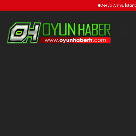
Derya Arms, İstanbu