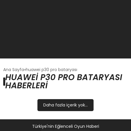
GÜNCEL
Ana Sayfa
huawei p30 pro bataryası
HUAWEI P30 PRO BATARYASI
HABERLERI
OYUN HABERLERI
EKONOMI
Daha fazla içerik yok...
EĞITIM
Türkiye'nin Eğlenceli Oyun Haberi