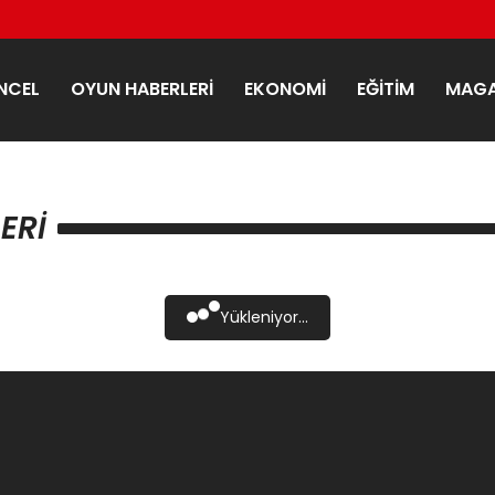
NCEL
OYUN HABERLERI
EKONOMI
EĞITIM
MAGA
ERI
Yükleniyor...