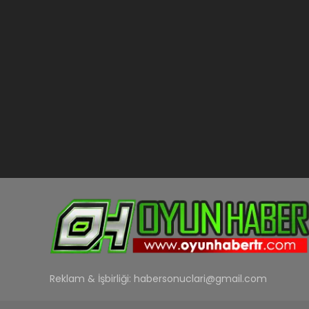
Reklam & İşbirliği:
habersonuclari@gmail.com