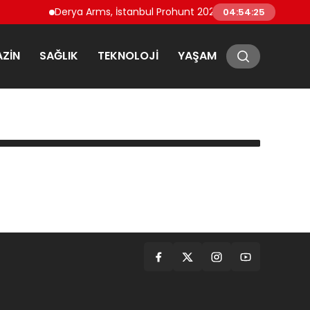
Derya Arms, İstanbul Prohunt 2026’da yeni nesil ürünler
04:54:25
ZIN
SAĞLIK
TEKNOLOJI
YAŞAM