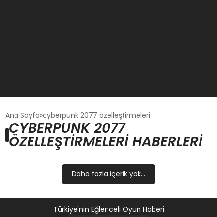
GÜNCEL
Ana Sayfa
cyberpunk 2077 özelleştirmeleri
CYBERPUNK 2077
ÖZELLEŞTIRMELERI HABERLERI
OYUN HABERLERI
EKONOMI
Daha fazla içerik yok...
EĞITIM
Türkiye'nin Eğlenceli Oyun Haberi