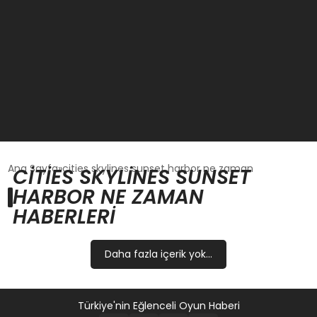
GÜNCEL
Ana Sayfa
cities skylines sunset harbor ne zaman
CITIES SKYLINES SUNSET
HARBOR NE ZAMAN
OYUN HABERLERI
HABERLERI
EKONOMI
Daha fazla içerik yok...
EĞITIM
Türkiye'nin Eğlenceli Oyun Haberi