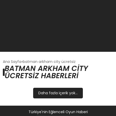
GÜNCEL
Ana Sayfa
batman arkham city ücretsiz
BATMAN ARKHAM CITY
ÜCRETSIZ HABERLERI
OYUN HABERLERI
EKONOMI
Daha fazla içerik yok...
EĞITIM
Türkiye'nin Eğlenceli Oyun Haberi