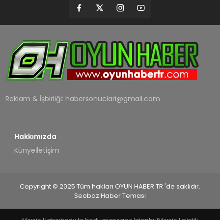
MAGAZIN
SAĞLIK
TEKNOLOJI
YAŞAM
Reklam & İşbirliği:
habersonuclari@gmail.com
Hakkımızda
Künye
İletişim
Copyright © 2025 Tüm hakları OYUN HABER TR 'de saklıdır.
Seobaz Haber Teması