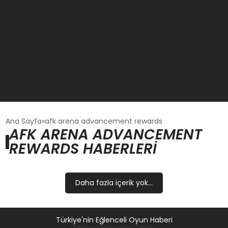
GÜNCEL
Ana Sayfa
afk arena advancement rewards
AFK ARENA ADVANCEMENT
REWARDS HABERLERI
OYUN HABERLERI
EKONOMI
Daha fazla içerik yok...
EĞITIM
Türkiye'nin Eğlenceli Oyun Haberi