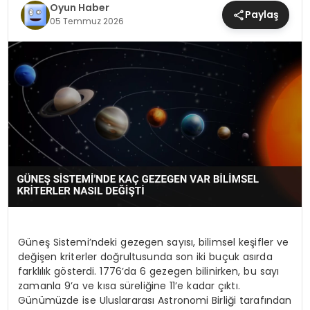
Oyun Haber
MAGAZIN
Paylaş
05 Temmuz 2026
SAĞLIK
TEKNOLOJI
YAŞAM
Güneş Sistemi’ndeki gezegen sayısı, bilimsel keşifler ve
değişen kriterler doğrultusunda son iki buçuk asırda
farklılık gösterdi. 1776’da 6 gezegen bilinirken, bu sayı
zamanla 9’a ve kısa süreliğine 11’e kadar çıktı.
Günümüzde ise Uluslararası Astronomi Birliği tarafından