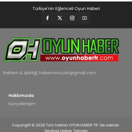
Türkiye'nin Eğlenceli Oyun Haberi
Reklam & İşbirliği:
habersonuclari@gmail.com
Hakkımızda
Künye
İletişim
Copyright © 2025 Tüm hakları OYUN HABER TR 'de saklıdır.
Seobaz Haber Teması