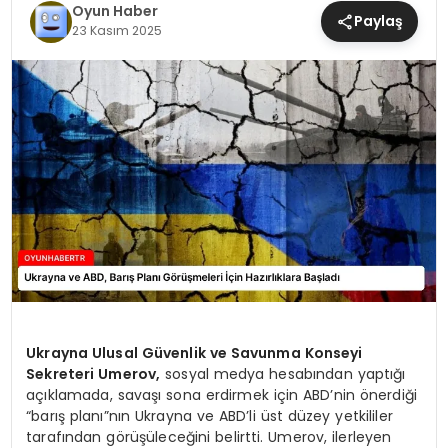
Oyun Haber
MAGAZIN
Paylaş
23 Kasım 2025
SAĞLIK
TEKNOLOJI
YAŞAM
Ukrayna Ulusal Güvenlik ve Savunma Konseyi
Sekreteri Umerov,
sosyal medya hesabından yaptığı
açıklamada, savaşı sona erdirmek için ABD’nin önerdiği
“barış planı”nın Ukrayna ve ABD’li üst düzey yetkililer
tarafından görüşüleceğini belirtti. Umerov, ilerleyen