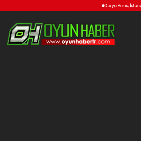
Derya Arms, İstanbul P