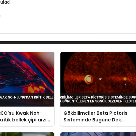
uladı.
 CEO’su Kwak Noh-
Gökbilimciler Beta Pictoris
ritik bellek çipi arzı
Sisteminde Bugüne Dek
Görüntülenen En Sönük
Gezegeni Keşfetti