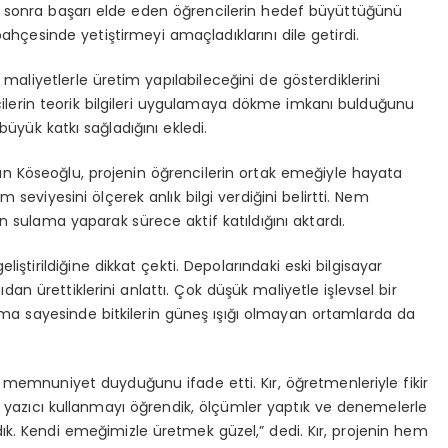
ktan sonra başarı elde eden öğrencilerin hedef büyüttüğünü
bahçesinde yetiştirmeyi amaçladıklarını dile getirdi.
 maliyetlerle üretim yapılabileceğini de gösterdiklerini
cilerin teorik bilgileri uygulamaya dökme imkanı bulduğunu
 büyük katkı sağladığını ekledi.
inan Köseoğlu, projenin öğrencilerin ortak emeğiyle hayata
seviyesini ölçerek anlık bilgi verdiğini belirtti. Nem
n sulama yaparak sürece aktif katıldığını aktardı.
ştirildiğine dikkat çekti. Depolarındaki eski bilgisayar
cıdan ürettiklerini anlattı. Çok düşük maliyetle işlevsel bir
atma sayesinde bitkilerin güneş ışığı olmayan ortamlarda da
 memnuniyet duyduğunu ifade etti. Kır, öğretmenleriyle fikir
. “3D yazıcı kullanmayı öğrendik, ölçümler yaptık ve denemelerle
k. Kendi emeğimizle üretmek güzel,” dedi. Kır, projenin hem