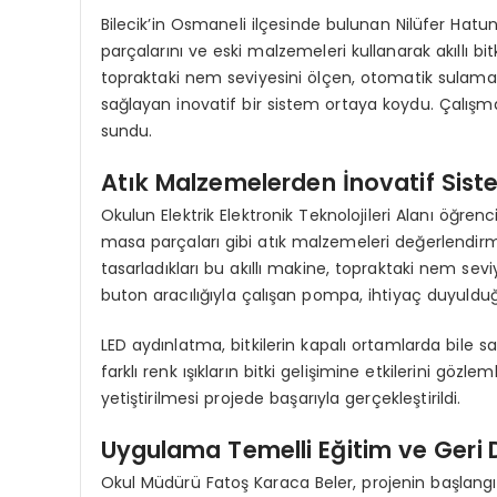
Bilecik’in Osmaneli ilçesinde bulunan Nilüfer Hatun 
parçalarını ve eski malzemeleri kullanarak akıllı bitk
topraktaki nem seviyesini ölçen, otomatik sulama
sağlayan inovatif bir sistem ortaya koydu. Çalış
sundu.
Atık Malzemelerden İnovatif Sis
Okulun Elektrik Elektronik Teknolojileri Alanı öğrenc
masa parçaları gibi atık malzemeleri değerlendirme
tasarladıkları bu akıllı makine, topraktaki nem sev
buton aracılığıyla çalışan pompa, ihtiyaç duyulduğ
LED aydınlatma, bitkilerin kapalı ortamlarda bile sa
farklı renk ışıkların bitki gelişimine etkilerini gözl
yetiştirilmesi projede başarıyla gerçekleştirildi.
Uygulama Temelli Eğitim ve Ger
Okul Müdürü Fatoş Karaca Beler, projenin başlan