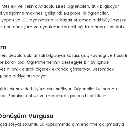
Mesleki ve Teknik Anadolu Lisesi öğrencileri, atık bilgisayar
i yetiştirme makinesi geliştirdi. Bu proje ile öğrenciler,
 yapan ve LED aydınlatma ile kapalı ortamda bitki büyümesini
ma, geri dönüşüm ve uygulama temelli eğitime önemli bir katkı
tem
ileri, depolardaki arızalı bilgisayar kasası, güç kaynağı ve hasarlı
 kararı aldı. Öğretmenlerinin desteğiyle bir ay içinde
iyesini anlık olarak ölçerek ekranda gösteriyor. Sistemdeki
unda bitkiye su veriyor.
ğlıklı bir şekilde büyümesini sağlıyor. Öğrenciler bu süreçte
emledi. Fasulye, nohut ve mercimek gibi çeşitli bitkilerin
i Dönüşüm Vurgusu
gıçta sosyal sorumluluk kapsamında çimlendirme çalışmasıyla