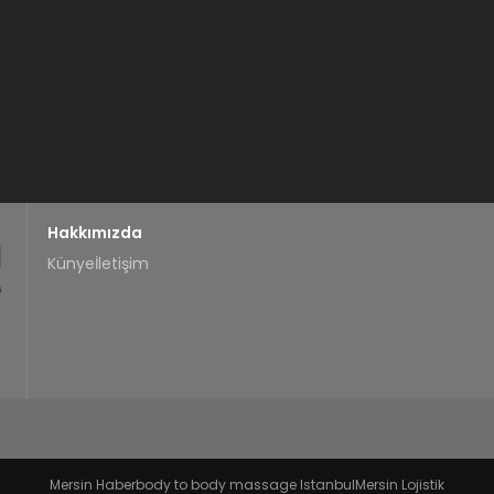
Hakkımızda
Künye
İletişim
Mersin Haber
body to body massage Istanbul
Mersin Lojistik