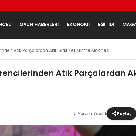
NCEL
OYUN HABERLERI
EKONOMI
EĞITIM
MAGA
nden Atık Parçalardan Akıllı Bitki Yetiştirme Makinesi
encilerinden Atık Parçalardan Akıl
0 Yorum Yapıldı
Paylaş