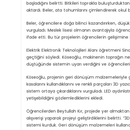
başladığını belirtti. Bitkileri toprakla buluşturdu
aktardı. Beler, ata tohumlarını çimlendirerek okul 
Beler, öğrencilere doğa bilinci kazandırırken, düşük
vurguladı. Meslek lisesi olmanın avantajıyla öğren
ifade etti. Bu tür projelerin öğrencilerin gelişimine
Elektrik Elektronik Teknolojileri Alanı öğretmeni S
geçtiğini söyledi. Köseoğlu, makinenin toprağın nem 
düştüğünde sistemin uyarı verdiğini ve öğrencileri
Köseoğlu, projenin geri dönüşüm malzemeleriyle geli
kasalarını kullandıklarını ve renkli parçaları 3D yazı
sistem ortaya çıkardıklarını vurguladı. LED aydınl
yetişebildiğini gözlemlediklerini ekledi.
Öğrencilerden Beytullah Kır, projede yer almaktan
alışverişi yaparak projeyi geliştirdiklerini belirtti
sistemi kurduk. Geri dönüşüm malzemeleri kullandı