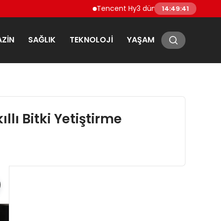
Tencent Hy3 dünya genelinde kullanıma s
14:49:42
ZIN
SAĞLIK
TEKNOLOJI
YAŞAM
lı Bitki Yetiştirme