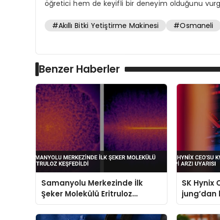
öğretici hem de keyifli bir deneyim olduğunu vurg
#Akıllı Bitki Yetiştirme Makinesi
#Osmaneli
Benzer Haberler
Samanyolu Merkezinde İlk
SK Hynix
Şeker Molekülü Eritruloz
jung’dan k
Keşfedildi
uyarısı