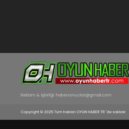
Reklam & İşbirliği:
habersonuclari@gmail.com
Copyright © 2025 Tüm hakları OYUN HABER TR 'de saklıdır.