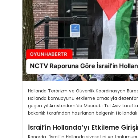
Hollanda Terörizm ve Güvenlik Koordinasyon Büros
Hollanda kamuoyunu etkileme amacıyla dezenformasy
geçen yıl Amsterdam’da Maccabi Tel Aviv taraftarl
bakanlık tarafından hazırlanan belgenin Hollandalı 
İsrail’in Hollanda’yı Etkileme Giriş
Raporda, “İsrail’in Hollanda siyasetini ve toplumunu