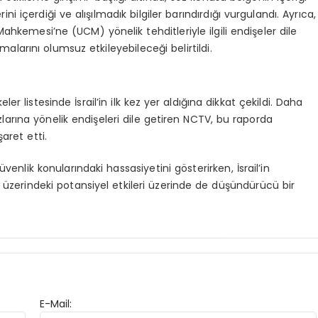
ini içerdiği ve alışılmadık bilgiler barındırdığı vurgulandı. Ayrıca,
ahkemesi’ne (UCM) yönelik tehditleriyle ilgili endişeler dile
şmalarını olumsuz etkileyebileceği belirtildi.
r listesinde İsrail’in ilk kez yer aldığına dikkat çekildi. Daha
larına yönelik endişeleri dile getiren NCTV, bu raporda
aret etti.
venlik konularındaki hassasiyetini gösterirken, İsrail’in
er üzerindeki potansiyel etkileri üzerinde de düşündürücü bir
E-Mail: