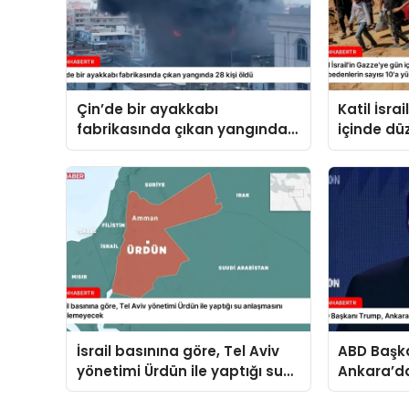
Çin’de bir ayakkabı
Katil İsra
fabrikasında çıkan yangında
içinde düz
28 kişi öldü
hayatını 
10’a yükse
İsrail basınına göre, Tel Aviv
ABD Başk
yönetimi Ürdün ile yaptığı su
Ankara’da
anlaşmasını yenilemeyecek
ile de gö