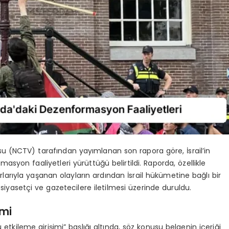
u (NCTV) tarafından yayımlanan son rapora göre, İsrail’in
on faaliyetleri yürüttüğü belirtildi. Raporda, özellikle
arıyla yaşanan olayların ardından İsrail hükümetine bağlı bir
siyasetçi ve gazetecilere iletilmesi üzerinde duruldu.
imi
 etkileme girişimi” başlığı altında, söz konusu belgenin içeriği