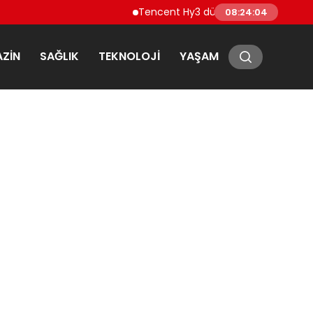
Tencent Hy3 dünya genelinde kullanıma s
08:24:05
ZIN
SAĞLIK
TEKNOLOJI
YAŞAM