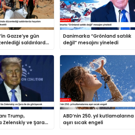
il’in Gazze’ye gün
Danimarka “Grönland satılık
enlediği saldırılarda
değil” mesajını yineledi
kaybedenlerin sayısı
ldi
anı Trump,
ABD’nin 250. yıl kutlamalarına
 Zelenskiy ve Şara
aşırı sıcak engeli
rüşecek