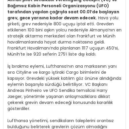
Bağımsız Kabin Personeli Organizasyonu (UFO)
tarafından yapılan çağrıyla saat 00.01’de başlayan
grev, gece yarısına kadar devam edecek.
Hava yolu
şirketi, grev nedeniyle 800 uçuşu iptal etti. Grevden
etkilenen 100 bini aşkın yolcu nedeniyle Almanya’nın en
stratejik aktarma merkezleri olan Frankfurt ve Münih
havalimanlarında hayat durma noktasına geldi.
Frankfurt Havalimanı’nda planlanan 1117 uçuşun 450’si,
Münih’te ise 920 seferin 275’i liste dışı kaldı.
İş bırakma eylemi, Lufthansa’nın ana markasının yanı
sıra Cityline ve kargo iştiraki Cargo birimlerini de
kapsıyor. Grevdeki yüksek katılım göz önüne alındığında
eylemin başarıyla sürdüğü belirtiliyor. VC Başkanı
Andreas Pinheiro ve UFO Sendika temsilcisi Harry
Jaeger, yönetimle yaşanan anlaşmazlıklara dikkat
çekerek grevin devam edeceği konusunda kararlılık
gösterdiler.
Lufthansa yönetimi, sendikaların taleplerini orantısız
bulduğunu belirterek grevlerin çözüm olmadığını