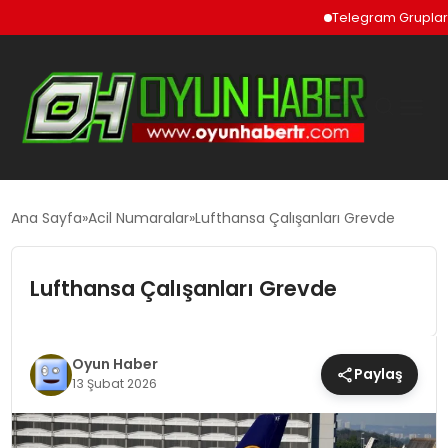
Telegram Grupları ve To
GÜNCEL
Ana Sayfa
Acil Numaralar
Lufthansa Çalışanları Grevde
OYUN HABERLERI
Lufthansa Çalışanları Grevde
EKONOMI
Oyun Haber
Paylaş
13 Şubat 2026
EĞITIM