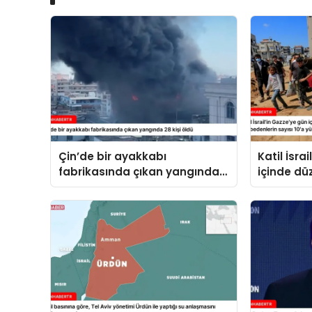
Çin’de bir ayakkabı
Katil İsra
fabrikasında çıkan yangında
içinde düz
28 kişi öldü
hayatını 
10’a yükse