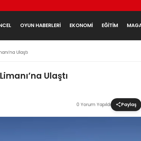
NCEL
OYUN HABERLERI
EKONOMI
EĞITIM
MAGA
imanı’na Ulaştı
ş Limanı’na Ulaştı
0 Yorum Yapıldı
Paylaş