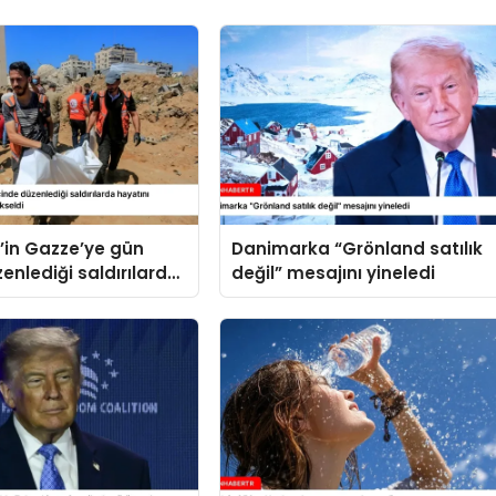
il’in Gazze’ye gün
Danimarka “Grönland satılık
enlediği saldırılarda
değil” mesajını yineledi
kaybedenlerin sayısı
ldi