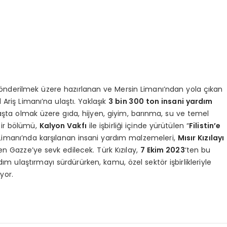
önderilmek üzere hazırlanan ve Mersin Limanı’ndan yola çıkan
 Ariş Limanı’na ulaştı. Yaklaşık
3 bin 300 ton insani yardım
şta olmak üzere gıda, hijyen, giyim, barınma, su ve temel
bir bölümü,
Kalyon Vakfı
ile işbirliği içinde yürütülen “
Filistin’e
 Limanı’nda karşılanan insani yardım malzemeleri,
Mısır Kızılayı
en Gazze’ye sevk edilecek. Türk Kızılay,
7 Ekim 2023
‘ten bu
dım ulaştırmayı sürdürürken, kamu, özel sektör işbirlikleriyle
yor.