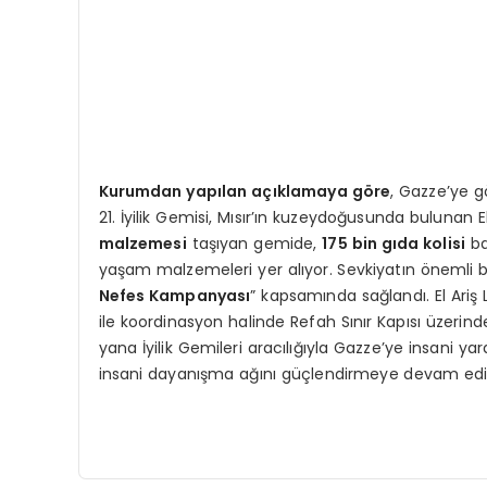
Kurumdan yapılan açıklamaya göre
, Gazze’ye g
21. İyilik Gemisi, Mısır’ın kuzeydoğusunda bulunan El
malzemesi
taşıyan gemide,
175 bin gıda kolisi
ba
yaşam malzemeleri yer alıyor. Sevkiyatın önemli 
Nefes Kampanyası
” kapsamında sağlandı. El Ariş
ile koordinasyon halinde Refah Sınır Kapısı üzerind
yana İyilik Gemileri aracılığıyla Gazze’ye insani yar
insani dayanışma ağını güçlendirmeye devam edi