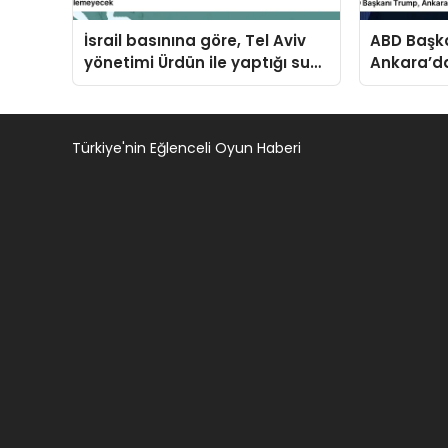
İsrail basınına göre, Tel Aviv
ABD Başk
yönetimi Ürdün ile yaptığı su
Ankara’da
anlaşmasını yenilemeyecek
ile de gö
Türkiye'nin Eğlenceli Oyun Haberi