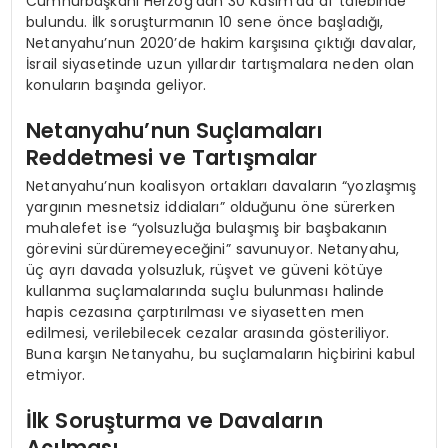
Cumhurbaşkanı Herzog’dan 30 Kasım’da af talebinde
bulundu. İlk soruşturmanın 10 sene önce başladığı,
Netanyahu’nun 2020’de hakim karşısına çıktığı davalar,
İsrail siyasetinde uzun yıllardır tartışmalara neden olan
konuların başında geliyor.
Netanyahu’nun Suçlamaları
Reddetmesi ve Tartışmalar
Netanyahu’nun koalisyon ortakları davaların “yozlaşmış
yargının mesnetsiz iddiaları” olduğunu öne sürerken
muhalefet ise “yolsuzluğa bulaşmış bir başbakanın
görevini sürdüremeyeceğini” savunuyor. Netanyahu,
üç ayrı davada yolsuzluk, rüşvet ve güveni kötüye
kullanma suçlamalarında suçlu bulunması halinde
hapis cezasına çarptırılması ve siyasetten men
edilmesi, verilebilecek cezalar arasında gösteriliyor.
Buna karşın Netanyahu, bu suçlamaların hiçbirini kabul
etmiyor.
İlk Soruşturma ve Davaların
Açılması