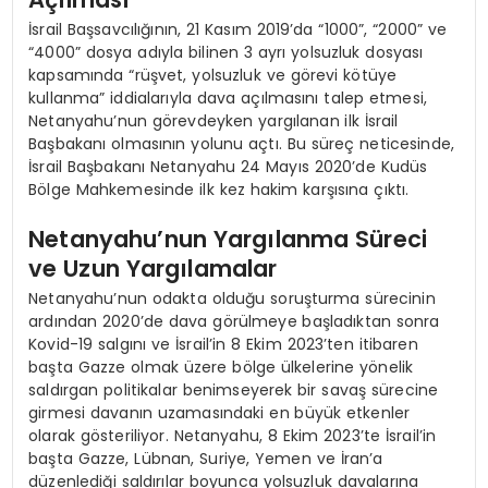
İsrail Başsavcılığının, 21 Kasım 2019’da “1000”, “2000” ve
“4000” dosya adıyla bilinen 3 ayrı yolsuzluk dosyası
kapsamında “rüşvet, yolsuzluk ve görevi kötüye
kullanma” iddialarıyla dava açılmasını talep etmesi,
Netanyahu’nun görevdeyken yargılanan ilk İsrail
Başbakanı olmasının yolunu açtı. Bu süreç neticesinde,
İsrail Başbakanı Netanyahu 24 Mayıs 2020’de Kudüs
Bölge Mahkemesinde ilk kez hakim karşısına çıktı.
Netanyahu’nun Yargılanma Süreci
ve Uzun Yargılamalar
Netanyahu’nun odakta olduğu soruşturma sürecinin
ardından 2020’de dava görülmeye başladıktan sonra
Kovid-19 salgını ve İsrail’in 8 Ekim 2023’ten itibaren
başta Gazze olmak üzere bölge ülkelerine yönelik
saldırgan politikalar benimseyerek bir savaş sürecine
girmesi davanın uzamasındaki en büyük etkenler
olarak gösteriliyor. Netanyahu, 8 Ekim 2023’te İsrail’in
başta Gazze, Lübnan, Suriye, Yemen ve İran’a
düzenlediği saldırılar boyunca yolsuzluk davalarına